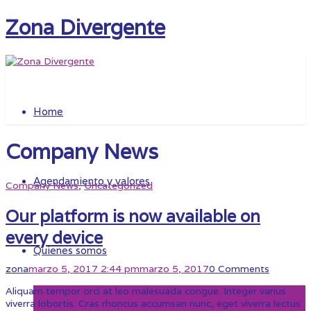
Zona Divergente
Home
Company News
Agendamiento y valores
Company News
,
Uncategorized
Our platform is now available on
every device
Quienes somos
zona
marzo 5, 2017 2:44 pm
marzo 5, 2017
0 Comments
Aliquam tempor orci at leo malesuada congue. Integer varius
viverra lobortis. Cras rhoncus accumsan nunc, eget viverra lectus