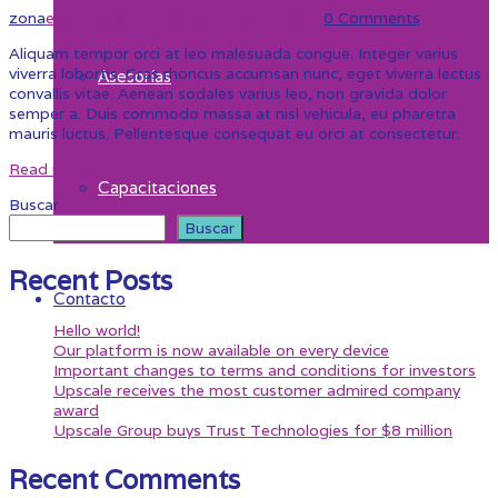
zona
enero 3, 2017 1:02 pm
enero 3, 2017
0 Comments
Aliquam tempor orci at leo malesuada congue. Integer varius
viverra lobortis. Cras rhoncus accumsan nunc, eget viverra lectus
Asesorías
convallis vitae. Aenean sodales varius leo, non gravida dolor
semper a. Duis commodo massa at nisl vehicula, eu pharetra
mauris luctus. Pellentesque consequat eu orci at consectetur.
Read more
Capacitaciones
Buscar
Buscar
Recent Posts
Contacto
Hello world!
Our platform is now available on every device
Important changes to terms and conditions for investors
Upscale receives the most customer admired company
award
Upscale Group buys Trust Technologies for $8 million
Recent Comments