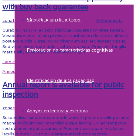
with buy back guarantee
Identificación de autismo
zona
febrero 4, 2017 2:43 pm
febrero 4, 2017
0 Comments
Curabitur non nisi et odio tristique posuere non vitae sapien.
Vestibulum ante ipsum primis in faucibus orci luctus et ultrices
posuere cubilia Curae; Nunc bibendum est nec laoreet cursus.
Sed vitae elementum dolor, vel viverra nunc. Praesent fringilla
Exploración de características cognitivas
mattis elit, at auctor orci elementum quis.
I am interested
Announcements
,
Company News
,
Uncategorized
Identificación de alta capacidad
Annual report is available for public
inspection
zona
enero 29, 2017 1:54 pm
enero 29, 2017
Apoyos en lectura y escritura
Suspendisse sit amet commodo ante. In pharetra velit posuere
magna tincidunt nec imperdiet augue lacinia. Ut laoreet purus
sed dolor volutpat accumsan. Praesent quis quam nec lacus
iaculis rutrum. Curabitur elementum lobortis sagittis.