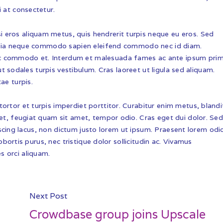
 at consectetur.
eros aliquam metus, quis hendrerit turpis neque eu eros. Sed
acinia neque commodo sapien eleifend commodo nec id diam.
c commodo et. Interdum et malesuada fames ac ante ipsum prim
 ut sodales turpis vestibulum. Cras laoreet ut ligula sed aliquam.
ae turpis.
rtor et turpis imperdiet porttitor. Curabitur enim metus, blandi
iet, feugiat quam sit amet, tempor odio. Cras eget dui dolor. Se
ipiscing lacus, non dictum justo lorem ut ipsum. Praesent lorem odi
lobortis purus, nec tristique dolor sollicitudin ac. Vivamus
 orci aliquam.
Next Post
Crowdbase group joins Upscale