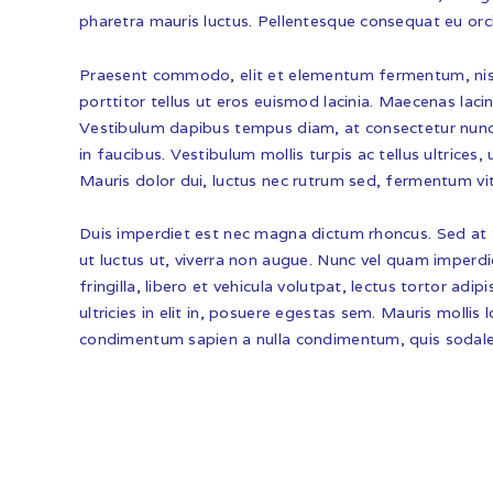
pharetra mauris luctus. Pellentesque consequat eu orci
Praesent commodo, elit et elementum fermentum, nisi 
porttitor tellus ut eros euismod lacinia. Maecenas l
Vestibulum dapibus tempus diam, at consectetur nun
in faucibus. Vestibulum mollis turpis ac tellus ultrices,
Mauris dolor dui, luctus nec rutrum sed, fermentum vit
Duis imperdiet est nec magna dictum rhoncus. Sed at to
ut luctus ut, viverra non augue. Nunc vel quam imperd
fringilla, libero et vehicula volutpat, lectus tortor ad
ultricies in elit in, posuere egestas sem. Mauris mollis 
condimentum sapien a nulla condimentum, quis sodales