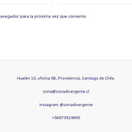
navegador para la próxima vez que comente.
Huelén 10, oficina 5B, Providencia, Santiago de Chile.
zona@zonadivergente.cl
Instagram:
@zonadivergente
+56973919895