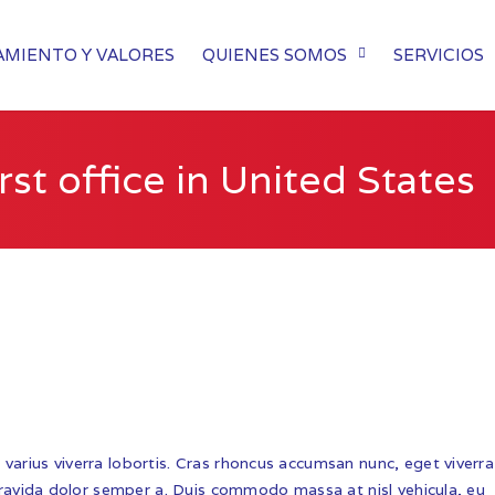
MIENTO Y VALORES
QUIENES SOMOS
SERVICIOS
st office in United States
varius viverra lobortis. Cras rhoncus accumsan nunc, eget viverra
 gravida dolor semper a. Duis commodo massa at nisl vehicula, eu