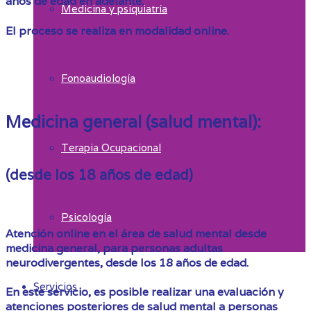
años de edad en adelante.
Medicina y psiquiatría
El proceso se realiza en modalidad online.
Fonoaudiología
Medicina general (salud mental):
Terapia Ocupacional
(desde los 18 años de edad)
Psicología
Atención online en el área de salud mental desde
medicina general, para personas adultas
neurodivergentes, desde los 18 años de edad.
Servicios
En este servicio, es posible realizar una evaluación y
atenciones posteriores de salud mental a personas