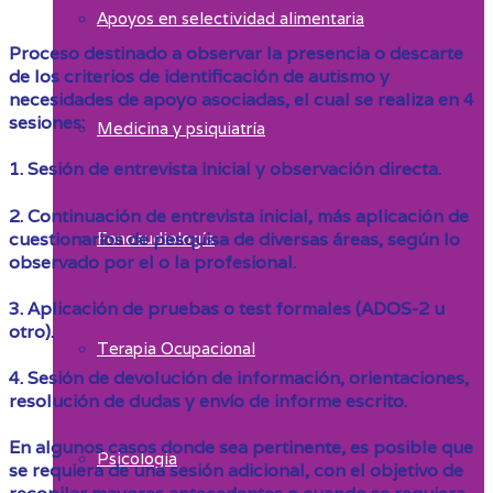
Apoyos en selectividad alimentaria
Proceso destinado a observar la presencia o descarte
de los criterios de identificación de autismo y
necesidades de apoyo asociadas, el cual se realiza en 4
sesiones:
Medicina y psiquiatría
1. Sesión de entrevista inicial y observación directa.
2. Continuación de entrevista inicial, más aplicación de
cuestionarios de pesquisa de diversas áreas, según lo
Fonoaudiología
observado por el o la profesional.
3. Aplicación de pruebas o test formales (ADOS-2 u
otro).
Terapia Ocupacional
4. Sesión de devolución de información, orientaciones,
resolución de dudas y envío de informe escrito.
En algunos casos donde sea pertinente, es posible que
Psicología
se requiera de una sesión adicional, con el objetivo de