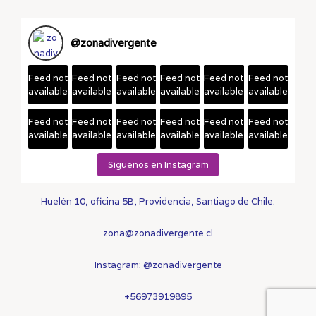
@
zonadivergente
Feed not
Feed not
Feed not
Feed not
Feed not
Feed not
available
available
available
available
available
available
Feed not
Feed not
Feed not
Feed not
Feed not
Feed not
available
available
available
available
available
available
Síguenos en Instagram
Huelén 10, oficina 5B, Providencia, Santiago de Chile.
zona@zonadivergente.cl
Instagram:
@zonadivergente
+56973919895